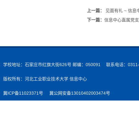
上一篇：
见面有礼 ~ 信
下一篇：
信息中心直属党支
学校地址：石家庄市红旗大街626号 邮编：050091 联系电话：0311-89
版权所有：河北工业职业技术大学 信息中心
冀ICP备11023371号
冀公网安备13010402003474号