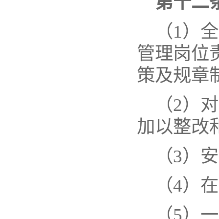
第十二
（
1
）全
管理岗位
策及规章
（
2
）对
加以整改
（
3
）安
（
4
）在
（
5
）一